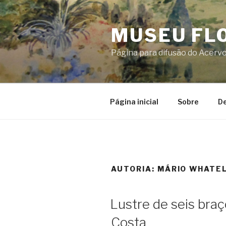
Skip
to
MUSEU FL
content
Página para difusão do Acerv
Página inicial
Sobre
De
AUTORIA:
MÁRIO WHATELY
Lustre de seis braç
Costa