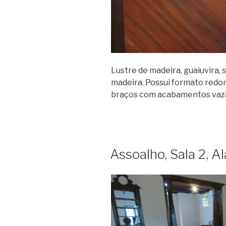
Lustre de madeira, guaiuvira,
madeira. Possui formato redon
braços com acabamentos vazad
Assoalho, Sala 2, A