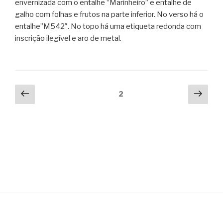
envernizada com o entalhe “Marinheiro” e entalhe de
galho com folhas e frutos na parte inferior. No verso há o
entalhe”M542″. No topo há uma etiqueta redonda com
inscrição ilegível e aro de metal.
Posts
Previous
Next
Page
2
page
pag
navigation