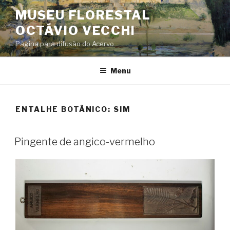
Skip
MUSEU FLORESTAL
to
OCTÁVIO VECCHI
content
Página para difusão do Acervo
Menu
ENTALHE BOTÂNICO:
SIM
Pingente de angico-vermelho