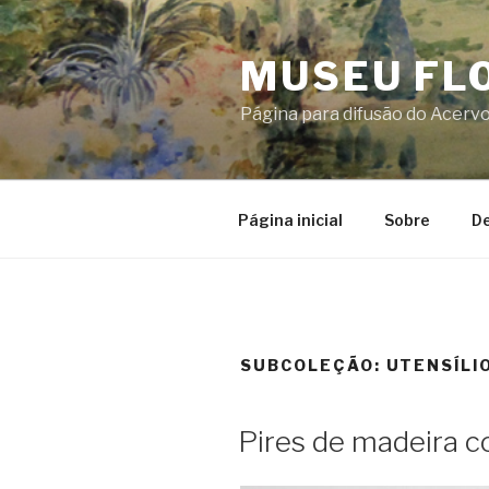
Skip
to
MUSEU FL
content
Página para difusão do Acerv
Página inicial
Sobre
De
SUBCOLEÇÃO:
UTENSÍLI
Pires de madeira c