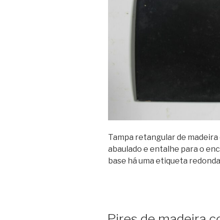
Tampa retangular de madeira 
abaulado e entalhe para o enc
base há uma etiqueta redonda 
Pires de madeira c