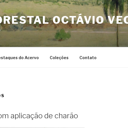
ORESTAL OCTÁVIO VE
o
staques do Acervo
Coleções
Contato
OS
om aplicação de charão